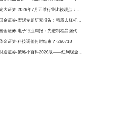
光大证券-2026年7月五维行业比较观点：极致风格的再平衡-260709
国金证券-宏观专题研究报告：韩股去杠杆走到了哪一步？-260716
国金证券-电子行业周报：先进制程晶圆代工涨价，关注台积电Q2法说会-260712
华金证券-科技调整何时结束？-260718
财通证券-策略小百科2026版——红利现金流篇-260717