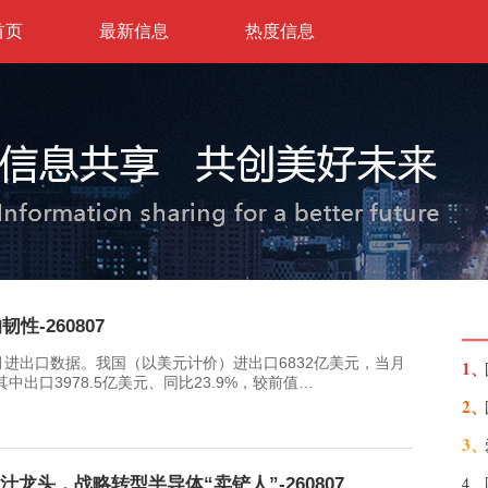
首页
最新信息
热度信息
-260807
月进出口数据。我国（以美元计价）进出口6832亿美元，当月
1、
其中出口3978.5亿美元、同比23.9%，较前值…
2、
3、
4、
果汁龙头，战略转型半导体“卖铲人”-260807