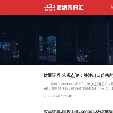
财通证券-宏观点评：关注出口价格的韧性
事件：2026年8月7日，海关总署公布7
同比增速25.3%，较前值下降5.3个百分点。
2026-08-07 23:48
东吴证券-国投中鲁-600962-浓缩苹