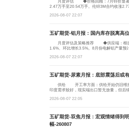
月度评估 ◆价格回顾：7月锌价显著上行，
2.47万手至20.54万手。伦锌3M合约收涨2.
2026-08-07 22:07
五矿期货-铝月报：国内库存脱离高位-2
月度评估及策略推荐 ◆供应端：根据SM
1.6%、环比增长3.5%。8月份电解铝产量预
2026-08-07 22:07
五矿期货-尿素月报：底部震荡后或有预期
供给 开工率方面：供给开始仍旧维持
印度需求较好，现实端出口暂无放量，但
2026-08-07 22:05
五矿期货-双焦月报：宏观情绪得到
幅-260807