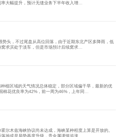
利率大幅提升，预计无缝业务下半年收入增…
头，不过尾盘从高位回落，由于近期东北产区多降雨，低
游窝求滨处于淡车，但是市场預计后续窝求…
植区域的天气情况总体稳定，部分区域偏干旱，最新的优
美国棉花优良率为42%，前一周为46%，上年同…
霍尔木兹海峡协议尚未达成，海峡某种程度上算是开放的。
否落地或是局势再度升级，贵金属谨慎追涨…