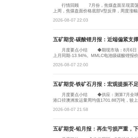
行情回顾 7月份，焦煤盘面呈现震荡走
上周，焦煤盘面价格底部V型反弹，周度涨幅约9
2026-08-07 22:03
五矿期货-碳酸锂月报：近端偏紧支撑锂
月度要点小结 ◆期现市场：8月6日，五矿
上月同期-13.94%。MMLC电池级碳酸锂报价14
2026-08-07 22:00
五矿期货-铁矿石月报：宏观提振不足，
月度要点小结 ◆供应：测算7月全球铁矿石发
港口径澳洲发运量周均值1701.88万吨，较上
2026-08-07 21:58
五矿期货-铅月报：再生亏损严重，下游