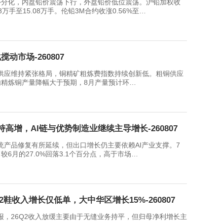
化，内盘铅价震荡下行，外盘铅价低位震荡。沪铅加权收
58万手至15.08万手。伦铅3M合约收涨0.56%至…
市场-260807
维持紧张格局，铜精矿粗炼费指数持续创新低。粗铜供应
内精炼铜产量降幅大于预期，8月产量预计环…
高增，AI链与优势制造业继续主导增长-260807
品修复有所延续，但出口增长仍主要依赖AI产业支撑。7
较6月的27.0%回落3.1个百分点，高于市场…
鞋收入增长仅低单，大中华区增长15%-260807
26Q2收入放缓主要由于无缝业务持平，但归母净利增长主