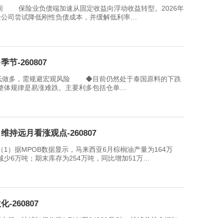
间 保险业负债端加速从固定收益向浮动收益转型。2026年
保险公司尝试降低刚性负债成本，并缓解低利率…
-260807
做多，需规避宏观风险 ◆目前仍然处于泰国原料的下跌
体规律是易涨难跌。主要利多包括仓单…
持远月看涨观点-260807
据MPOB数据显示，马来西亚6月棕榈油产量为164万
减少6万吨；期末库存为254万吨，同比增加51万…
260807