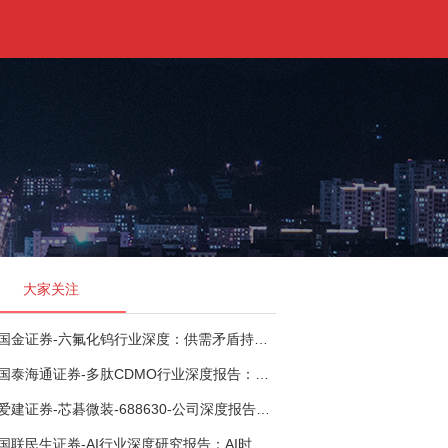
大家关注
国金证券-六氟化钨行业深度：供需矛盾持续演绎，看好国产企业份额、盈利提升-260721
国泰海通证券-多肽CDMO行业深度报告：多肽市场扩容带动CDMO产能扩建-260727
爱建证券-芯碁微装-688630-公司深度报告（二）：mSAP带动LDI量价齐升，大尺寸封装打开成长空间-260722
国联民生证券-AI行业深度研究报告：AI时代与Token经济，从技术符号到数字石油-260801