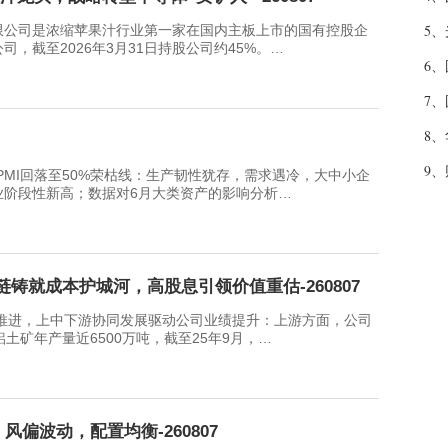
5、
公司是浓缩苹果汁行业第一家在国内主板上市的国有控股企
，截至2026年3月31日持股公司约45%。…
6、
7、
8、
9、
MI回落至50%荣枯线：生产韧性犹存，需求遇冷，大中小企
业阶段性新高；数据对6月大类资产的影响分析…
产业链铸就成本护城河，高股息引领价值重估-260807
，上中下游协同发展驱动公司业绩提升：上游方面，公司
土矿年产量近6500万吨，截至25年9月，…
风偏波动，配置均衡-260807