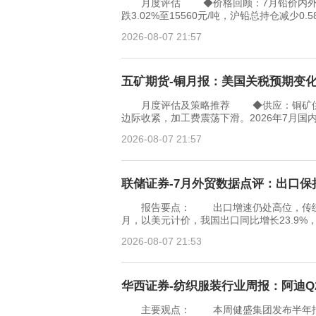
月度评估 ◆价格回顾：7月铅价内外分
跌3.02%至15560元/吨，沪铅总持仓减少0.
2026-08-07 21:57
五矿期货-铜月报：美国关税预期变化搅动
月度评估及策略推荐 ◆供应：铜矿供应
边际收紧，加工费震荡下滑。2026年7月国
2026-08-07 21:57
联储证券-7月外贸数据点评：出口保持
报告要点： 出口增速仍处高位，传统产
月，以美元计价，我国出口同比增长23.9%，
2026-08-07 21:53
华西证券-纺织服装行业周报：阿迪Q2
主要观点： 本周健盛集团发布半年报，