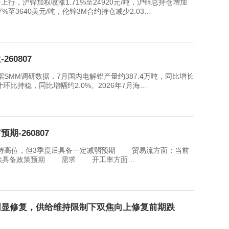
沪锌加权收涨1.71%至24920元/吨，沪锌总持仓增加
77%至3640美元/吨，伦锌3M合约持仓减少2.03…
60807
M调研数据，7月国内电解铝产量约387.4万吨，同比增长
计环比持稳，同比增幅约2.0%。2026年7月海…
-260807
高位，但3季度后具备一定减弱预期 贸易流方面：当前
后续具备政策预期 需求 开工率方面…
明显修复，供给维持限制下双焦向上修复前期跌