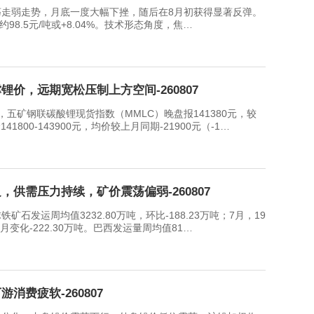
弱走势，月底一度大幅下挫，随后在8月初获得显著反弹。
8.5元/吨或+8.04%。技术形态角度，焦…
价，远期宽松压制上方空间-260807
钢联碳酸锂现货指数（MMLC）晚盘报141380元，较
1800-143900元，均价较上月同期-21900元（-1…
供需压力持续，矿价震荡偏弱-260807
运周均值3232.80万吨，环比-188.23万吨；7月，19
月变化-222.30万吨。巴西发运量周均值81…
消费疲软-260807