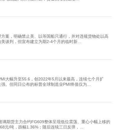
方案，明确禁止美、以等国船只通行，并对违规货物处以高
美谈判，但宣布建立为期2-4个月的临时新…
大幅升至55.6，创2022年5月以来最高，连续七个月扩
强。但同日公布的标普全球制造业PMI终值仅为…
货主力合约FG609整体呈现低位震荡、重心小幅上移的
8元/吨，跌幅1.36%；随后连续三日反弹，…