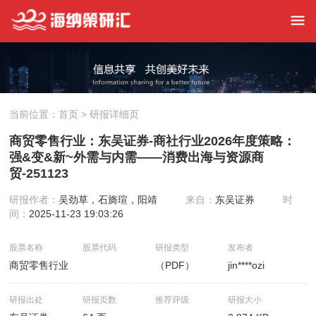
当前位置：
首页
> 研报详细页
商贸零售行业：东吴证券-商社行业2026年度策略：
强&变&新~外需与内需——消费出海与资源商
贸-251123
研报作者：
吴劲草，石旖瑄，阳靖
来自：
东吴证券
时
间：
2025-11-23 19:03:26
股票名称
股票代码
研报类型
发布者
商贸零售行业
（PDF）
jin****ozi
研报出处
研报页数
推荐评级
研报大小