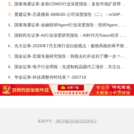
2、
国泰海通证券-多肽CDMO行业深度报告：多肽市场扩容带动CDMO产能扩建-260727
3、
爱建证券-芯碁微装-688630-公司深度报告（二）：mSAP带动LDI量价齐升，大尺寸封装打开成长空间-260722
4、
国泰海通证券-金融投研Agent行业深度报告：投研Agent，超越大模型的生产力-260708
5、
国联民生证券-AI行业深度研究报告：AI时代与Token经济，从技术符号到数字石油-260801
6、
光大证券-2026年7月五维行业比较观点：极致风格的再平衡-260709
7、
国金证券-宏观专题研究报告：韩股去杠杆走到了哪一步？-260716
8、
国金证券-电子行业周报：先进制程晶圆代工涨价，关注台积电Q2法说会-260712
9、
华金证券-科技调整何时结束？-260718
备案序号：
津ICP备2024013529号-2