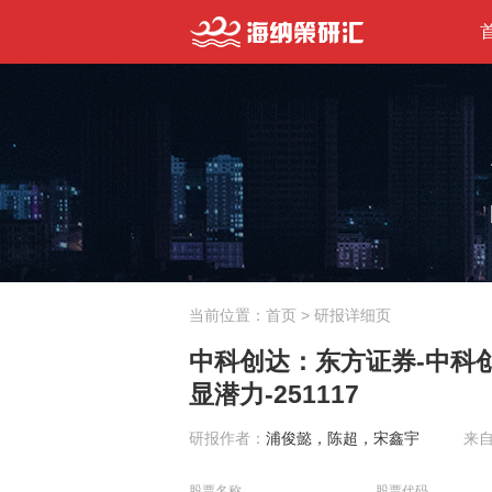
当前位置：
首页
> 研报详细页
中科创达：东方证券-中科创
显潜力-251117
研报作者：
浦俊懿，陈超，宋鑫宇
来
股票名称
股票代码