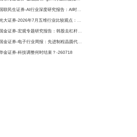
国联民生证券-AI行业深度研究报告：AI时代与Token经济，从技术符号到数字石油-260801
光大证券-2026年7月五维行业比较观点：极致风格的再平衡-260709
国金证券-宏观专题研究报告：韩股去杠杆走到了哪一步？-260716
国金证券-电子行业周报：先进制程晶圆代工涨价，关注台积电Q2法说会-260712
华金证券-科技调整何时结束？-260718