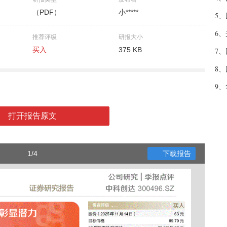
（PDF）
小*****
5、
6、
推荐评级
研报大小
买入
375 KB
7、
8、
9、
打开报告原文
1/4
下载报告