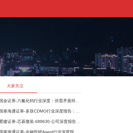
大家关注
国金证券-六氟化钨行业深度：供需矛盾持续演绎，看好国产企业份额、盈利提升-260721
国泰海通证券-多肽CDMO行业深度报告：多肽市场扩容带动CDMO产能扩建-260727
爱建证券-芯碁微装-688630-公司深度报告（二）：mSAP带动LDI量价齐升，大尺寸封装打开成长空间-260722
国泰海通证券-金融投研Agent行业深度报告：投研Agent，超越大模型的生产力-260708