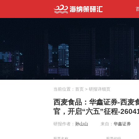
当前位置：
首页
> 研报详细页
西麦食品：华鑫证券-西麦食
官，开启“六五”征程-2604
研报作者：
孙山山
来自：
华鑫证券
股票名称
股票代码