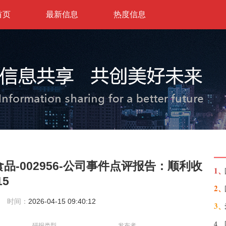
首页
最新信息
热度信息
品-002956-公司事件点评报告：顺利收
1、
15
2、
时间：
2026-04-15 09:40:12
3、
4、
研报类型
发布者