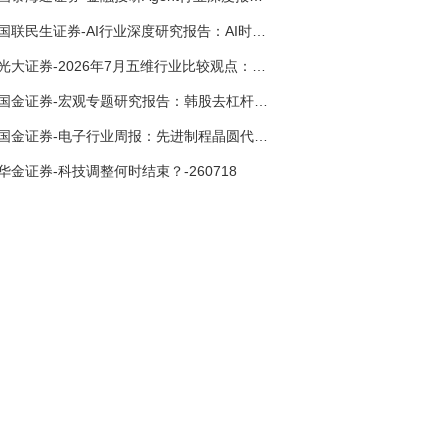
国联民生证券-AI行业深度研究报告：AI时代与Token经济，从技术符号到数字石油-260801
光大证券-2026年7月五维行业比较观点：极致风格的再平衡-260709
国金证券-宏观专题研究报告：韩股去杠杆走到了哪一步？-260716
国金证券-电子行业周报：先进制程晶圆代工涨价，关注台积电Q2法说会-260712
华金证券-科技调整何时结束？-260718