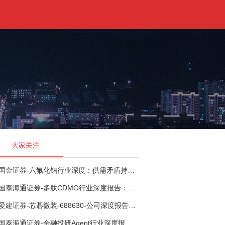
大家关注
国金证券-六氟化钨行业深度：供需矛盾持续演绎，看好国产企业份额、盈利提升-260721
国泰海通证券-多肽CDMO行业深度报告：多肽市场扩容带动CDMO产能扩建-260727
爱建证券-芯碁微装-688630-公司深度报告（二）：mSAP带动LDI量价齐升，大尺寸封装打开成长空间-260722
国泰海通证券-金融投研Agent行业深度报告：投研Agent，超越大模型的生产力-260708