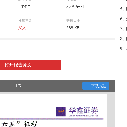
（PDF）
qxi****mei
5、
6、
推荐评级
研报大小
买入
268 KB
7、
8、
9、
打开报告原文
1/5
下载报告