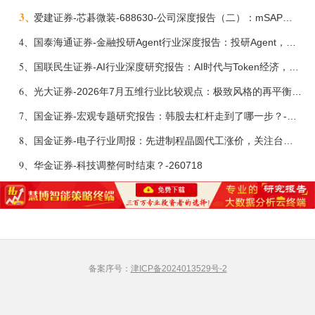
3、
爱建证券-芯碁微装-688630-公司深度报告（二）：mSAP带动LDI量价齐升，大尺寸封装打开成长空间-260722
4、
国泰海通证券-金融投研Agent行业深度报告：投研Agent，超越大模型的生产力-260708
5、
国联民生证券-AI行业深度研究报告：AI时代与Token经济，从技术符号到数字石油-260801
6、
光大证券-2026年7月五维行业比较观点：极致风格的再平衡-260709
7、
国金证券-宏观专题研究报告：韩股去杠杆走到了哪一步？-260716
8、
国金证券-电子行业周报：先进制程晶圆代工涨价，关注台积电Q2法说会-260712
9、
华金证券-科技调整何时结束？-260718
备案序号：
津ICP备2024013529号-2