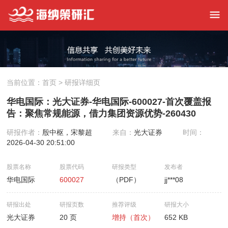
当前位置：
首页
> 研报详细页
华电国际：光大证券-华电国际-600027-首次覆盖报
告：聚焦常规能源，借力集团资源优势-260430
研报作者：
殷中枢，宋黎超
来自：
光大证券
时间：
2026-04-30 20:51:00
股票名称
股票代码
研报类型
发布者
华电国际
600027
（PDF）
jj***08
研报出处
研报页数
推荐评级
研报大小
光大证券
20 页
增持（首次）
652 KB