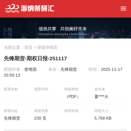
当前位置：
首页
> 研报详细页
先锋期货-期权日报-251117
研报作者：
曾维国
来自：
先锋期货
时间：
2025-11-17
20:50:13
股票名称
股票代码
研报类型
发布者
（PDF）
夏****火
研报出处
研报页数
推荐评级
研报大小
先锋期货
230 页
5,768 KB