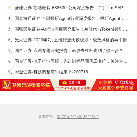
3、
爱建证券-芯碁微装-688630-公司深度报告（二）：mSAP带动LDI量价齐升，大尺寸封装打开成长空间-260722
4、
国泰海通证券-金融投研Agent行业深度报告：投研Agent，超越大模型的生产力-260708
5、
国联民生证券-AI行业深度研究报告：AI时代与Token经济，从技术符号到数字石油-260801
6、
光大证券-2026年7月五维行业比较观点：极致风格的再平衡-260709
7、
国金证券-宏观专题研究报告：韩股去杠杆走到了哪一步？-260716
8、
国金证券-电子行业周报：先进制程晶圆代工涨价，关注台积电Q2法说会-260712
9、
华金证券-科技调整何时结束？-260718
备案序号：
津ICP备2024013529号-2