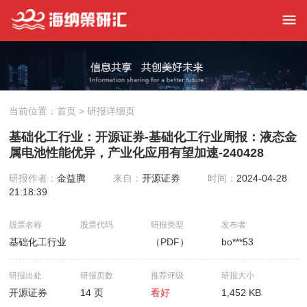
当前位置：
首页
> 研报详细页
基础化工行业：开源证券-基础化工行业周报：液态金
属电池性能优异，产业化应用有望加速-240428
研报作者：
金益腾
来自：
开源证券
时间：
2024-04-28
21:18:39
股票名称
股票代码
研报类型
发布者
基础化工行业
（PDF）
bo***53
研报出处
研报页数
推荐评级
研报大小
开源证券
14 页
看好
1,452 KB